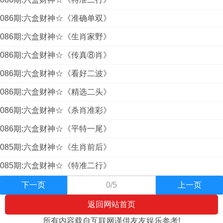
086期:六盒财神☆《准确单双》
086期:六盒财神☆《生肖家野》
086期:六盒财神☆《传真⑧肖》
086期:六盒财神☆《看好二波》
086期:六盒财神☆《精选二头》
086期:六盒财神☆《杀肖准彩》
086期:六盒财神☆《平特一尾》
085期:六盒财神☆《生肖前后》
085期:六盒财神☆《特准二行》
下一页
0/5
上一页
返回网站首页
所有内容载自互联网谨供友友娱乐参考!