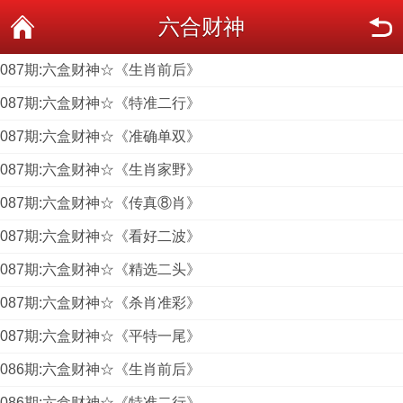
六合财神
087期:六盒财神☆《生肖前后》
087期:六盒财神☆《特准二行》
087期:六盒财神☆《准确单双》
087期:六盒财神☆《生肖家野》
087期:六盒财神☆《传真⑧肖》
087期:六盒财神☆《看好二波》
087期:六盒财神☆《精选二头》
087期:六盒财神☆《杀肖准彩》
087期:六盒财神☆《平特一尾》
086期:六盒财神☆《生肖前后》
086期:六盒财神☆《特准二行》