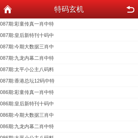
特码玄机
087期:彩童传真一肖中特
087期:皇后新特刊十码中
087期:今期大数据三肖中
087期:九龙内幕二肖中特
087期:太平小公主八码料
087期:香港总坛12码中特
086期:彩童传真一肖中特
086期:皇后新特刊十码中
086期:今期大数据三肖中
086期:九龙内幕二肖中特
086期:太平小公主八码料