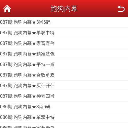
跑狗内幕
087期:跑狗内幕★3肖6码
087期:跑狗内幕★单双中特
087期:跑狗内幕★家畜野兽
087期:跑狗内幕★精准波色
087期:跑狗内幕★平特一肖
087期:跑狗内幕★合数单双
087期:跑狗内幕★买什开什
087期:跑狗内幕★神奇四肖
086期:跑狗内幕★3肖6码
086期:跑狗内幕★单双中特
086期:跑狗内幕★家畜野兽