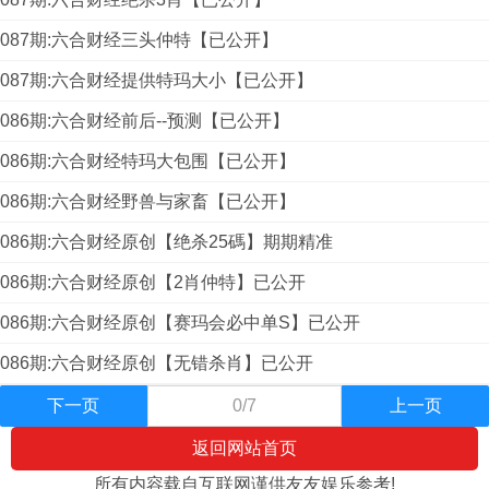
087期:六合财经三头仲特【已公开】
087期:六合财经提供特玛大小【已公开】
086期:六合财经前后--预测【已公开】
086期:六合财经特玛大包围【已公开】
086期:六合财经野兽与家畜【已公开】
086期:六合财经原创【绝杀25碼】期期精准
086期:六合财经原创【2肖仲特】已公开
086期:六合财经原创【赛玛会必中单S】已公开
086期:六合财经原创【无错杀肖】已公开
下一页
0/7
上一页
返回网站首页
所有内容载自互联网谨供友友娱乐参考!