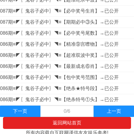
087期≡◤〖鬼谷子必中〗◥≡【必中奖号生肖】→已公开
087期≡◤〖鬼谷子必中〗◥≡【期期必中③头】→已公开
086期≡◤〖鬼谷子必中〗◥≡【必中奖号尾数】→已公开
086期≡◤〖鬼谷子必中〗◥≡【精准⑨宫噤物】→已公开
086期≡◤〖鬼谷子必中〗◥≡【超准双波中奖】→已公开
086期≡◤〖鬼谷子必中〗◥≡【最新成名⑥肖】→已公开
086期≡◤〖鬼谷子必中〗◥≡【包中奖号范围】→已公开
086期≡◤〖鬼谷子必中〗◥≡【绝杀★特号段】→已公开
086期≡◤〖鬼谷子必中〗◥≡【绝杀特号①头】→已公开
下一页
0/6
上一页
返回网站首页
所有内容载自互联网谨供友友娱乐参考!