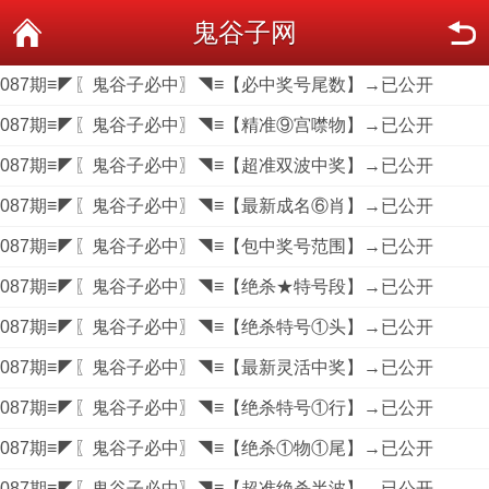
鬼谷子网
087期≡◤〖鬼谷子必中〗◥≡【必中奖号尾数】→已公开
087期≡◤〖鬼谷子必中〗◥≡【精准⑨宫噤物】→已公开
087期≡◤〖鬼谷子必中〗◥≡【超准双波中奖】→已公开
087期≡◤〖鬼谷子必中〗◥≡【最新成名⑥肖】→已公开
087期≡◤〖鬼谷子必中〗◥≡【包中奖号范围】→已公开
087期≡◤〖鬼谷子必中〗◥≡【绝杀★特号段】→已公开
087期≡◤〖鬼谷子必中〗◥≡【绝杀特号①头】→已公开
087期≡◤〖鬼谷子必中〗◥≡【最新灵活中奖】→已公开
087期≡◤〖鬼谷子必中〗◥≡【绝杀特号①行】→已公开
087期≡◤〖鬼谷子必中〗◥≡【绝杀①物①尾】→已公开
087期≡◤〖鬼谷子必中〗◥≡【超准绝杀半波】→已公开