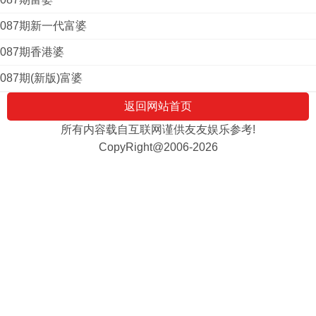
087期新一代富婆
087期香港婆
087期(新版)富婆
返回网站首页
所有内容载自互联网谨供友友娱乐参考!
CopyRight@2006-2026