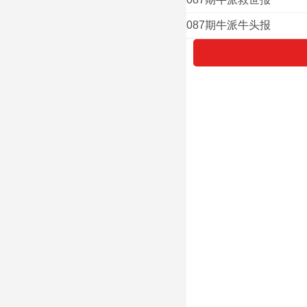
087期牛派牛头报