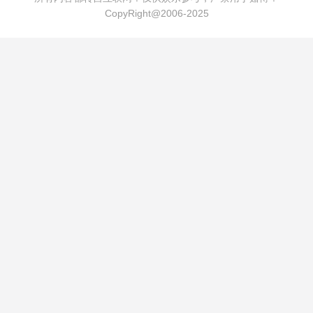
CopyRight@2006-2025