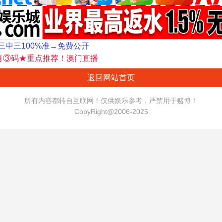
三中三100%准→免费公开
肖③码★重点推荐！澳门直播
返回网站首页
所有内容都转自互联网！仅供娱乐参考，严禁用于赌博！
CopyRight@2006-2025