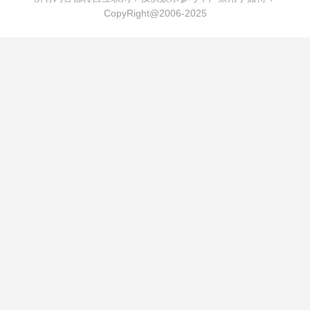
CopyRight@2006-2025