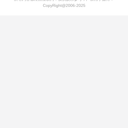
CopyRight@2006-2025