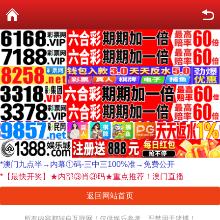
*澳门九点半→内幕①码-三中三100%准→免费公开
*【最快开奖】★内部③肖③码★重点推荐！澳门直播
返回网站首页
所有内容都转自互联网！仅供娱乐参考，严禁用于赌博！