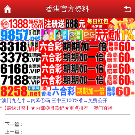
香港官方资料
*澳门九点半→内幕①码-三中三100%准→免费公开
*【最快开奖】★内部③肖③码★重点推荐！澳门直播
下一篇：
上一篇：