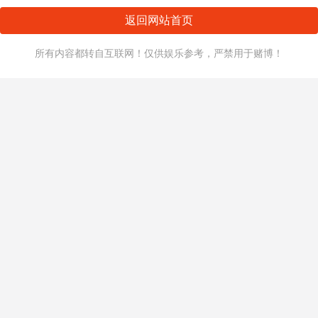
返回网站首页
所有内容都转自互联网！仅供娱乐参考，严禁用于赌博！