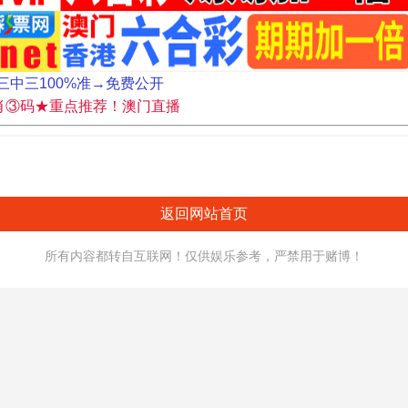
三中三100%准→免费公开
肖③码★重点推荐！澳门直播
返回网站首页
所有内容都转自互联网！仅供娱乐参考，严禁用于赌博！