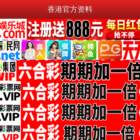
香港官方资料