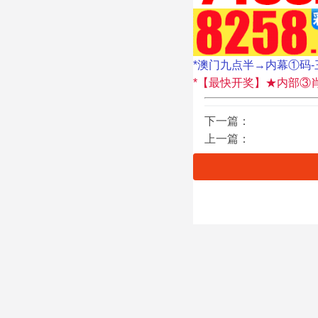
*澳门九点半→内幕①码-
*【最快开奖】★内部③
下一篇：
上一篇：