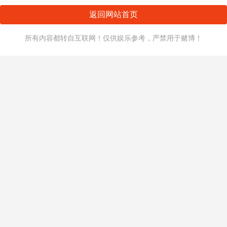
返回网站首页
所有内容都转自互联网！仅供娱乐参考，严禁用于赌博！