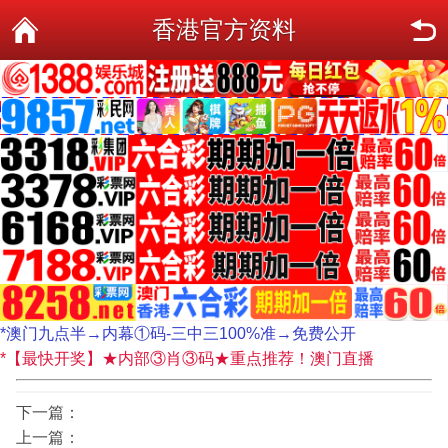
香港官方资料
*澳门九点半→内幕①码-三中三100%准→免费公开
*【最快开奖】★内部③肖③码★重点推荐！澳门直播
下一篇：
上一篇：