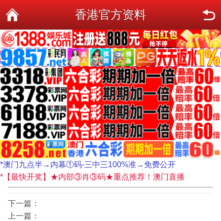
香港官方资料
*澳门九点半→内幕①码-三中三100%准→免费公开
*【最快开奖】★内部③肖③码★重点推荐！澳门直播
下一篇：
上一篇：