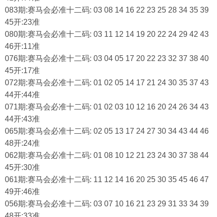
083期:赛马会必准十二码: 03 08 14 16 22 23 25 28 34 35 39
45开:23准
080期:赛马会必准十二码: 03 11 12 14 19 20 22 24 29 42 43
46开:11准
076期:赛马会必准十二码: 03 04 05 17 20 22 23 32 37 38 40
45开:17准
072期:赛马会必准十二码: 01 02 05 14 17 21 24 30 35 37 43
44开:44准
071期:赛马会必准十二码: 01 02 03 10 12 16 20 24 26 34 43
44开:43准
065期:赛马会必准十二码: 02 05 13 17 24 27 30 34 43 44 46
48开:24准
062期:赛马会必准十二码: 01 08 10 12 21 23 24 30 37 38 44
45开:30准
061期:赛马会必准十二码: 11 12 14 16 20 25 30 35 45 46 47
49开:46准
056期:赛马会必准十二码: 03 07 10 16 21 23 29 31 33 34 39
48开:33准