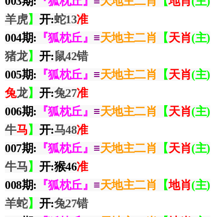
003期:
『狐枕丘』
≡
天地主二肖
【
地
肖
(主)
羊虎
】
开:
蛇13
准
004期:
『狐枕丘』
≡
天地主二肖
【
天
肖
(主)
错
猪龙
】
开:
鼠42
005期:
『狐枕丘』
≡
天地主二肖
【
天
肖
(主)
兔
龙
】
开:
兔27
准
006期:
『狐枕丘』
≡
天地主二肖
【
天
肖
(主)
牛
马
】
开:
马48
准
007期:
『狐枕丘』
≡
天地主二肖
【
天
肖
(主)
牛马
】
开:猴46
准
008期:
『狐枕丘』
≡
天地主二肖
【
地
肖
(主)
错
羊蛇
】
开:
兔27