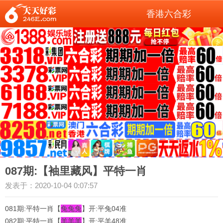
香港六合彩
087期:【袖里藏风】平特一肖
发表于：2020-10-04 0:07:57
081期:平特一肖【
兔兔兔
】开:平兔04准
082期:平特一肖【
羊羊羊
】开:平羊48准