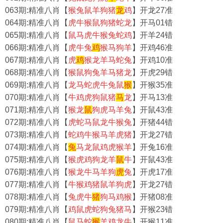
063期:精准八肖【
猴兔鼠羊狗猪
龙
鸡
】开龙27准
064期:精准八肖【
虎牛猴鼠狗猪蛇龙
】开马01错
065期:精准八肖【
鼠马虎牛猴兔蛇鸡
】开羊24错
066期:精准八肖【
虎牛兔
鸡
猴马狗羊
】开鸡46准
067期:精准八肖【
虎
鸡
猴龙羊马蛇兔
】开鸡10准
068期:精准八肖【
猴鼠狗兔羊马猪龙
】开虎29错
069期:精准八肖【
龙马蛇虎牛兔鼠
猴
】开猴35准
070期:精准八肖【
牛鸡虎狗鼠猪
马
龙
】开马13准
071期:精准八肖【
猴龙
鼠
狗虎马羊兔
】开鼠43准
072期:精准八肖【
虎蛇马鼠龙牛猴兔
】开猪44错
073期:精准八肖【
蛇鸡牛猴马羊虎猪
】开龙27错
074期:精准八肖【
兔
马龙鼠鸡虎猴羊
】开兔16准
075期:精准八肖【
猴虎鸡狗龙羊
鼠
牛
】开鼠43准
076期:精准八肖【
猴龙牛马羊狗
虎
兔
】开虎17准
077期:精准八肖【
牛猴鸡猪鼠羊狗虎
】开龙27错
078期:精准八肖【
兔虎牛
猪
狗马鸡猴
】开猪08准
079期:精准八肖【
鸡鼠虎蛇狗兔猪马
】开猴23错
080期:精准八肖【
鼠马蛇
猴
羊鸡龙牛
】开猴11准