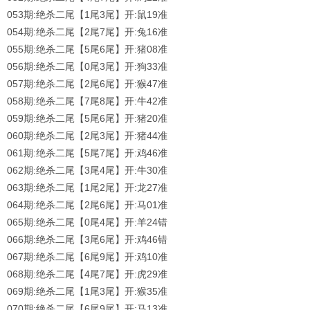
053期:绝杀二尾【1尾3
尾】开:鼠19准
054期:绝杀二尾【2尾7
尾】开:兔16准
055期:绝杀二尾【5尾6
尾】开:猪08准
056期:绝杀二尾【0尾3
尾】开:狗33准
057期:绝杀二尾【2尾6
尾】开:猴47准
058期:绝杀二尾【7尾8
尾】开:牛42准
059期:绝杀二尾【5尾6
尾】开:猪20准
060期:绝杀二尾【2尾3
尾】开:猪44准
061期:绝杀二尾【5尾7
尾】开:鸡46准
062期:绝杀二尾【3尾4
尾】开:牛30准
063期:绝杀二尾【1尾2
尾】开:龙27准
064期:绝杀二尾【2尾6
尾】开:马01准
065期:绝杀二尾【0尾4
尾】开:羊24错
066期:绝杀二尾【3尾6
尾】开:鸡46错
067期:绝杀二尾【6尾9
尾】开:鸡10准
068期:绝杀二尾【4尾7
尾】开:虎29准
069期:绝杀二尾【1尾3
尾】开:猴35准
070期:绝杀二尾【6尾9
尾】开:马13准