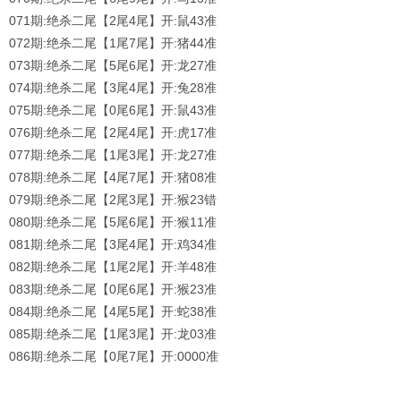
071期:绝杀二尾【2尾4
尾】开:鼠43准
072期:绝杀二尾【1尾7
尾】开:猪44准
073期:绝杀二尾【5尾6
尾】开:龙27准
074期:绝杀二尾【3尾4
尾】开:兔28准
075期:绝杀二尾【0尾6
尾】开:鼠43准
076期:绝杀二尾【2尾4
尾】开:虎17准
077期:绝杀二尾【1尾3
尾】开:龙27准
078期:绝杀二尾【4尾7
尾】开:猪08准
079期:绝杀二尾【2尾3
尾】开:猴23错
080期:绝杀二尾【5尾6
尾】开:猴11准
081期:绝杀二尾【3尾4
尾】开:鸡34准
082期:绝杀二尾【1尾2
尾】开:羊48准
083期:绝杀二尾【0尾6
尾】开:猴23准
084期:绝杀二尾【4尾5
尾】开:蛇38准
085期:绝杀二尾【1尾3尾】开:龙03准
086期:绝杀二尾【0尾7尾】开:0000准