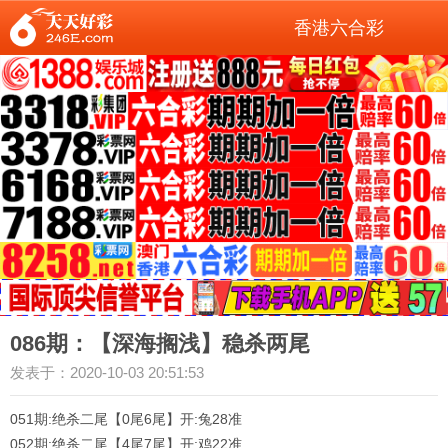
香港六合彩
086期：【深海搁浅】稳杀两尾
发表于：2020-10-03 20:51:53
051期:绝杀二尾【0尾6
尾】开:兔28准
052期:绝杀二尾【4尾7
尾】开:鸡22准