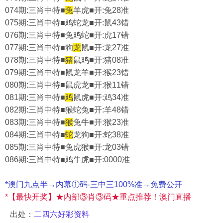
074期:三肖中特■
兔
羊虎
■开:兔28准
075期:三肖中特■鸡蛇龙
■开:鼠43错
076期:三肖中特■兔鸡蛇
■开:虎17错
077期:三肖中特■狗
龙
鼠
■开:龙27准
078期:三肖中特■
猪
鼠鸡
■开:猪08准
079期:三肖中特■鼠龙羊
■开:猴23错
080期:三肖中特■鼠虎龙
■开:猴11错
081期:三肖中特■
鸡
鼠虎
■开:鸡34准
082期:三肖中特■猴蛇兔
■开:羊48错
083期:三肖中特■
猴
兔牛
■开:猴23准
084期:三肖中特■
蛇
龙狗
■开:蛇38准
085期:三肖中特■兔虎猴
■开:龙03错
086期:三肖中特■鸡牛虎
■开:0000准
*澳门九点半→内幕①码-三中三100%准→免费公开
*【最快开奖】★内部③肖③码★重点推荐！澳门直播
出处：
二四六好彩资料