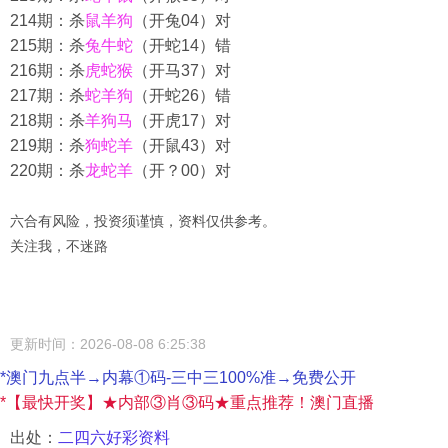
214期：杀
鼠羊狗
（开兔04）对
215期：杀
兔牛蛇
（开蛇14）错
216期：杀
虎蛇猴
（开马37）对
217期：杀
蛇羊狗
（开蛇26）错
218期：杀
羊狗马
（开虎17）对
219期：杀
狗蛇羊
（开鼠43）对
220期：杀
龙蛇羊
（开？00）对
六合有风险，投资须谨慎，资料仅供参考。
关注我，不迷路
更新时间：2026-08-08 6:25:38
*澳门九点半→内幕①码-三中三100%准→免费公开
*【最快开奖】★内部③肖③码★重点推荐！澳门直播
出处：
二四六好彩资料