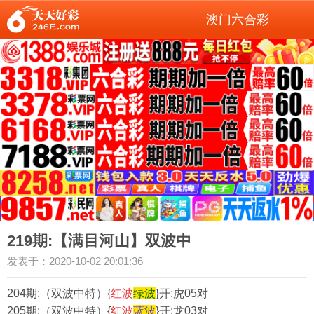
澳门六合彩
219期:【满目河山】双波中
发表于：2020-10-02 20:01:36
204期:（双波中特）{
红
波
绿
波
}开:虎05对
205期:（双波中特）{
红
波
蓝
波
}开:龙03对