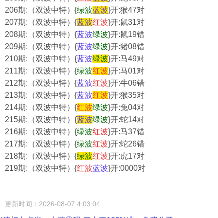
206期:（双波中特）{
绿
波
蓝
波
}开:猴47对
207期:（双波中特）{
蓝
波
红
波
}开:鼠31对
208期:（双波中特）{
蓝
波
绿
波
}开:鼠19错
209期:（双波中特）{
蓝
波
绿
波
}开:猪08错
210期:（双波中特）{
蓝
波
绿
波
}开:马49对
211期:（双波中特）{
绿
波
红
波
}开:马01对
212期:（双波中特）{
蓝
波
红
波
}开:牛06错
213期:（双波中特）{
蓝
波
红
波
}开:猴35对
214期:（双波中特）{
红
波
绿
波
}开:兔04对
215期:（双波中特）{
蓝
波
绿
波
}开:蛇14对
216期:（双波中特）{
绿
波
红
波
}开:马37错
217期:（双波中特）{
绿
波
红
波
}开:蛇26错
218期:（双波中特）{
绿
波
红
波
}开:虎17对
219期:（双波中特）{
红
波
蓝
波
}开:0000对
更新时间：2026-08-07 4:03:04